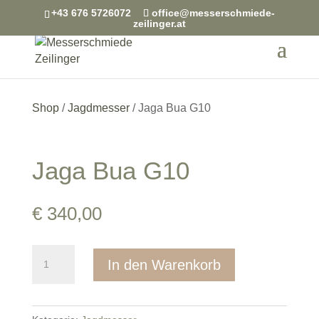
+43 676 5726072
office@messerschmiede-
zeilinger.at
Shop
/
Jagdmesser
/ Jaga Bua G10
Jaga Bua G10
€
340,00
Jaga
In den Warenkorb
Bua
G10
Menge