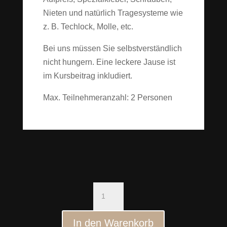
Nieten und natürlich Tragesysteme wie
z. B. Techlock, Molle, etc.
Bei uns müssen Sie selbstverständlich
nicht hungern. Eine leckere Jause ist
im Kursbeitrag inkludiert.
Max. Teilnehmeranzahl: 2 Personen
Kydex
Scheiden-
Kurs
In den Warenkorb